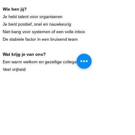
Wie ben jij?
Je hebt talent voor organiseren
Je bent positief, snel en nauwkeurig
Niet bang voor systemen of een volle inbox
De stabiele factor in een bruisend team
Wat krijg je van ons?
Een warm welkom en gezellige collega’s
Veel vrijheid
Geen dag die hetzelfde is
Een goed salaris
Interested in this vacancy?
Please email your application and CV
to
pz@mcpartners.nl
or contact us
using the form below.