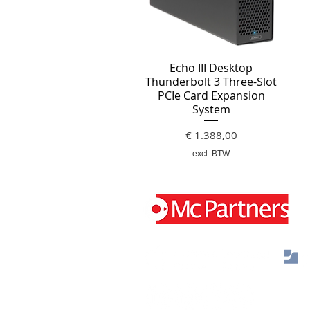
Echo III Desktop
Thunderbolt 3 Three-Slot
PCIe Card Expansion
System
Prijs
€ 1.388,00
excl. BTW