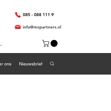
085 - 088 111 9
info@mcpartners.nl
ggen
r
r ons
Over ons
Nieuwsbrief