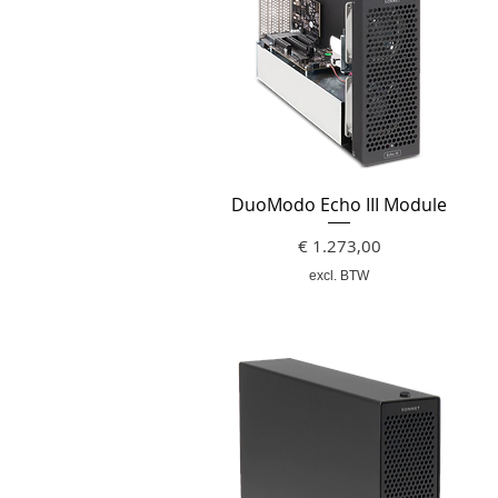
DuoModo Echo III Module
Prijs
€ 1.273,00
excl. BTW