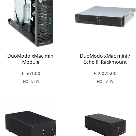
DuoModo xMac mini
DuoModo xMac mini /
Module
Echo III Rackmount
Prijs
Prijs
€ 561,00
€ 2.075,00
excl. BTW
excl. BTW