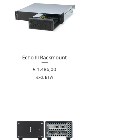
Echo III Rackmount
Prijs
€ 1.486,00
excl. BTW