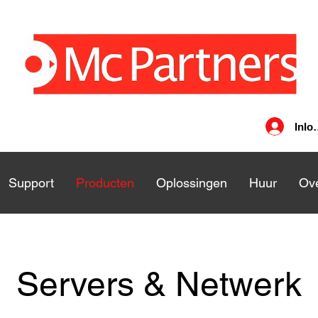
Inlo
nsten
Support
Support
Producten
Producten
Oplossingen
Oplossingen
Huur
Huu
Ove
Servers & Netwerk