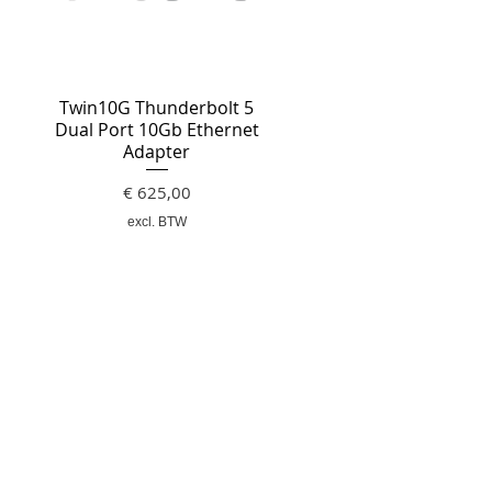
Twin10G Thunderbolt 5
Dual Port 10Gb Ethernet
Adapter
Prijs
€ 625,00
excl. BTW
Privacy Policy
Algemene Voorwaarden
Verzending & Retourneren