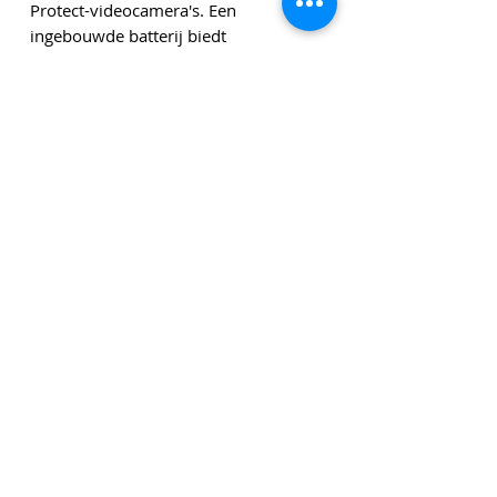
Protect-videocamera's. Een
ingebouwde batterij biedt
bescherming tegen stroomuitval. Voor
video-opslag bevat het ook een 1 TBB
HDD, die kan worden opgewaardeerd
tot 5 TB.
Genoemde bedragen zijn exclusief leveringskosten en
exclusief btw tenzij anders vermeld.
Klik
hier
om u in te schrijven voor onze
nieuwsbrief!