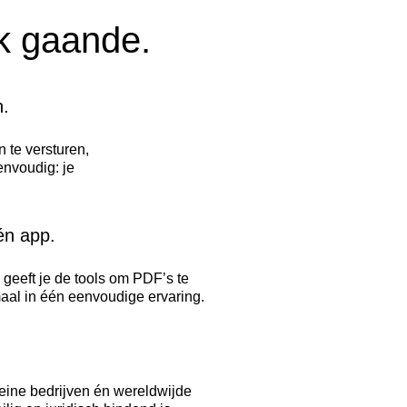
k gaande.
n.
 te versturen,
envoudig: je
én app.
geeft je de tools om PDF’s te
al in één eenvoudige ervaring.
eine bedrijven én wereldwijde