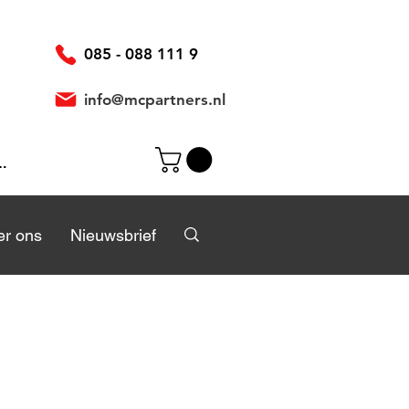
085 - 088 111 9
info@mcpartners.nl
ggen
r
r ons
Over ons
Nieuwsbrief