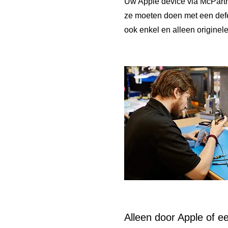
Uw Apple device via McPartn
ze moeten doen met een defec
ook enkel en alleen originel
Alleen door Apple of e