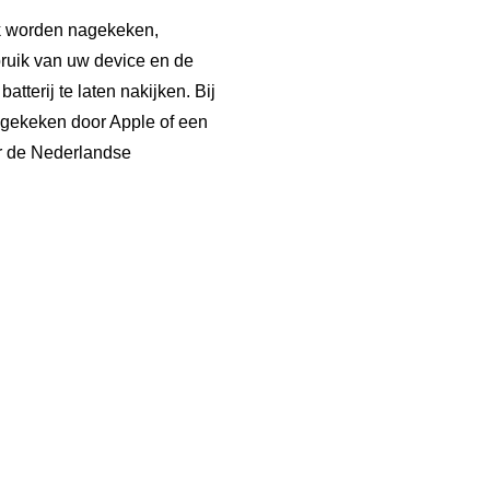
jk worden nagekeken,
bruik van uw device en de
tterij te laten nakijken. Bij
nagekeken door Apple of een
er de Nederlandse
Privacy Policy
Algemene Voorwaarden