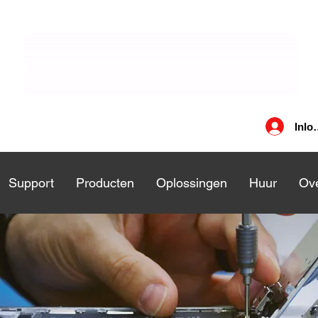
Inlo
nsten
Support
Support
Producten
Producten
Oplossingen
Oplossingen
Huur
Huu
Ove