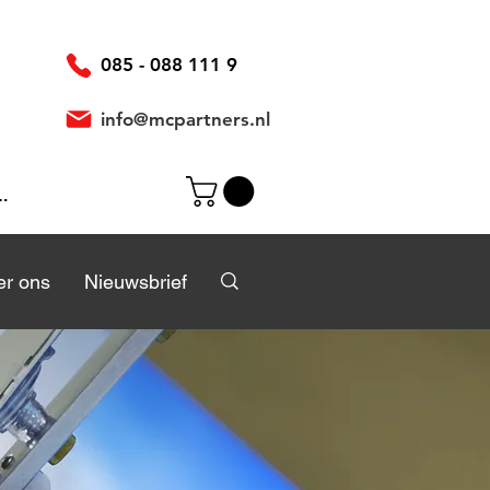
085 - 088 111 9
info@mcpartners.nl
ggen
r
r ons
Over ons
Nieuwsbrief