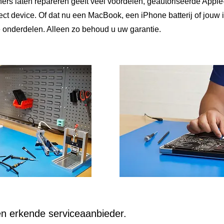
ers laten repareren geeft veel voordelen, geautoriseerde Apple
t device. Of dat nu een MacBook, een iPhone batterij of jouw i
e onderdelen. Alleen zo behoud u uw garantie.
en erkende serviceaanbieder.