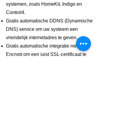
systemen, zoals HomeKit, Indigo en
Control4.
Gratis automatische DDNS (Dynamische
DNS) service om uw systeem een
vriendelijk internetadres te geven.
Gratis automatische integratie met Let's
Encrypt om een juist SSL-certificaat te
verkrijgen voor de HTTPS-webdienst.
Naast brede ondersteuning voor IP-
camera's, ondersteunt SecuritySpy ook
elke Mac-compatibele niet-IP-video-
invoer, zoals ingebouwde FaceTime-
camera's, USB-webcams en Blackmagic-
apparaten.
Hardwareversnelde videocodering en -
decodering, inclusief ondersteuning voor