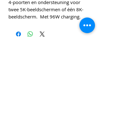
4-poorten en ondersteuning voor
twee 5K-beeldschermen of één 8K-
beeldscherm. Met 96W charging.
Genoemde bedragen zijn exclusief leveringskosten en
exclusief btw tenzij anders vermeld.
Klik
hier
om u in te schrijven voor onze
nieuwsbrief!
Privacy Polic
y
Algemene Voorwaarden
Verzending & Retourneren