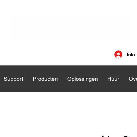
Inlo
nsten
Support
Support
Producten
Producten
Oplossingen
Oplossingen
Huur
Huu
Ove