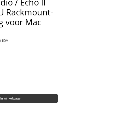
io / Echo II
3U Rackmount-
g voor Mac
-IIDV
ijs
In winkelwagen