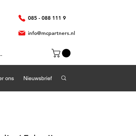
085 - 088 111 9
info@mcpartners.nl
ggen
r
r ons
Over ons
Nieuwsbrief