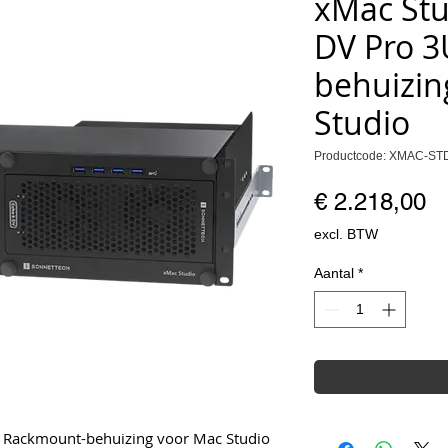
xMac Stud
DV Pro 
behuizin
Studio
Productcode: XMAC-STD
Pr
€ 2.218,00
excl. BTW
Aantal
*
U Rackmount-behuizing voor Mac Studio