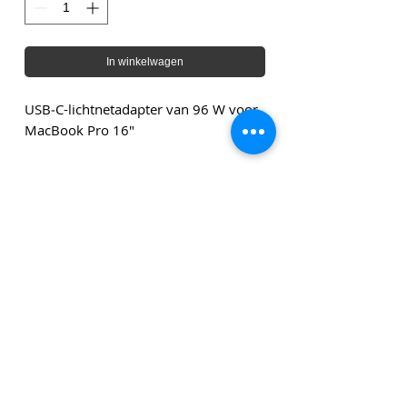
In winkelwagen
USB‑C-lichtnetadapter van 96 W voor
MacBook Pro 16"
Genoemde bedragen zijn exclusief leveringskosten en
exclusief btw tenzij anders vermeld.
Klik
hier
om u in te schrijven voor onze