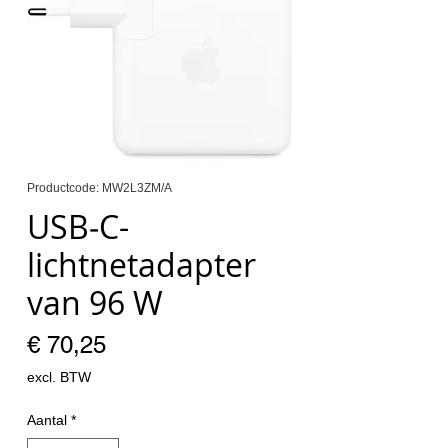
Productcode: MW2L3ZM/A
USB‑C-
lichtnetadapter
van 96 W
Prijs
€ 70,25
excl. BTW
Aantal
*