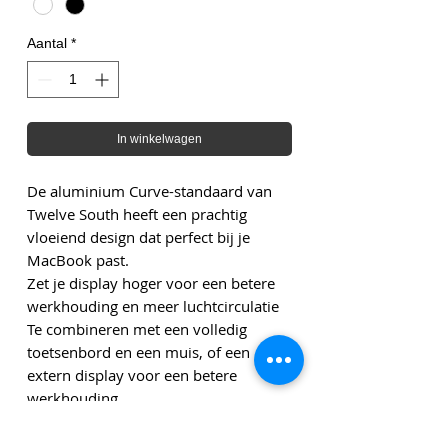
Aantal
*
In winkelwagen
De aluminium Curve-standaard van
Twelve South heeft een prachtig
vloeiend design dat perfect bij je
MacBook past.
Zet je display hoger voor een betere
werkhouding en meer luchtcirculatie
Te combineren met een volledig
toetsenbord en een muis, of een
extern display voor een betere
werkhouding
In de standaard klap je je MacBook
probleemloos met één hand open