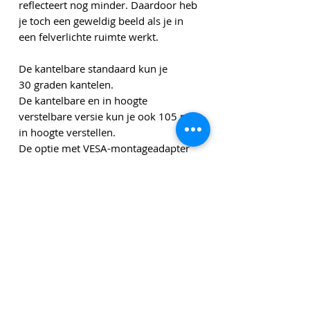
reflecteert nog minder. Daardoor heb
je toch een geweldig beeld als je in
een felverlichte ruimte werkt.
De kantelbare standaard kun je
30 graden kantelen.
De kantelbare en in hoogte
verstelbare versie kun je ook 105 mm
in hoogte verstellen.
De optie met VESA-montageadapter
kun je bevestigen aan een muursteun,
bureausteun, standaard of
scharnierende arm. En de display kun
je een kwartslag draaien.
Specificaties
• Groot 27‑inch 5K Retina-display met
600nits helderheid, ondersteuning voor 1
miljard kleuren en brede kleurweergave