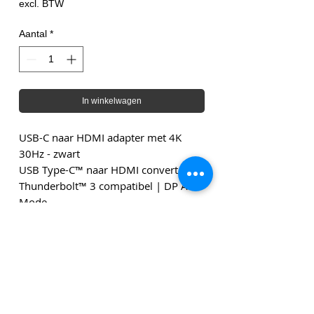
excl. BTW
Aantal
*
In winkelwagen
USB-C naar HDMI adapter met 4K
30Hz - zwart
USB Type-C™ naar HDMI converter |
Thunderbolt™ 3 compatibel | DP Alt
Mode