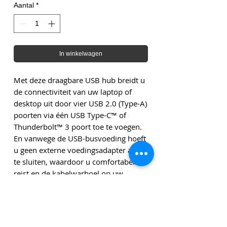
Aantal
*
In winkelwagen
Met deze draagbare USB hub breidt u
de connectiviteit van uw laptop of
desktop uit door vier USB 2.0 (Type-A)
poorten via één USB Type-C™ of
Thunderbolt™ 3 poort toe te voegen.
En vanwege de USB-busvoeding hoeft
u geen externe voedingsadapter aan
te sluiten, waardoor u comfortabeler
reist en de kabelwarboel op uw
werkplekken wordt verminderd.