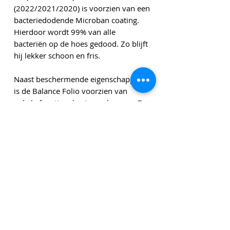
(2022/2021/2020) is voorzien van een
bacteriedodende Microban coating.
Hierdoor wordt 99% van alle
bacteriën op de hoes gedood. Zo blijft
hij lekker schoon en fris.
Naast beschermende eigenschappen
is de Balance Folio voorzien van
enkele functionele eigenschappen. Zo
beschikt de hoes over een praktische
standaard, een ingebouwde sluiting
en auto wake/sleep. Een grappige
toevoeging is het flapje waarmee de
camera wordt bedekt en zo extra goed
wordt beschermd.