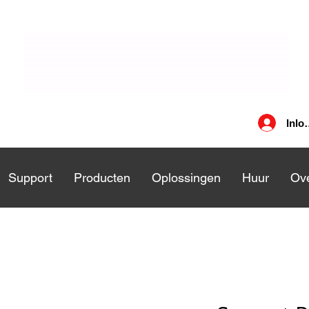
Inlo
nsten
Support
Support
Producten
Producten
Oplossingen
Oplossingen
Huur
Huu
Ove