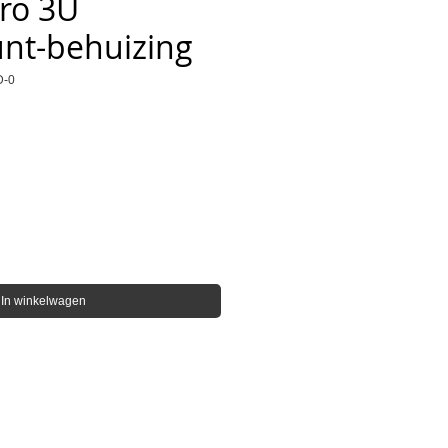
ro 3U
nt-behuizing
D-0
s
In winkelwagen