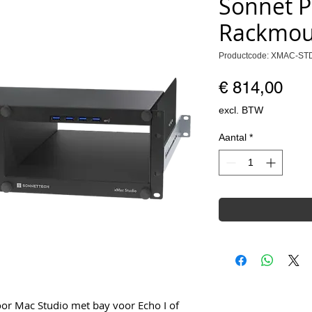
Sonnet P
Rackmou
Productcode: XMAC-ST
Prij
€ 814,00
excl. BTW
Aantal
*
r Mac Studio met bay voor Echo I of