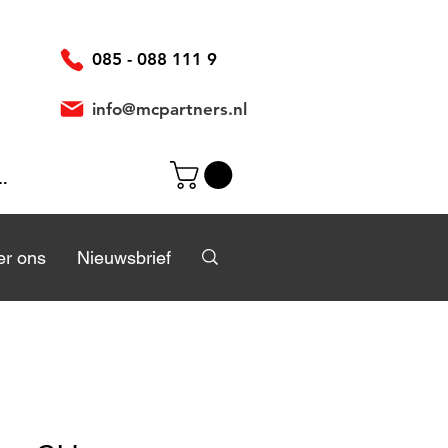
085 - 088 111 9
info@mcpartners.nl
ggen
r
r ons
Over ons
Nieuwsbrief