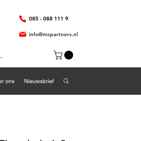
085 - 088 111 9
info@mcpartners.nl
ggen
r
r ons
Over ons
Nieuwsbrief