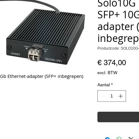
Solo10G 
SFP+ 10G
adapter 
inbegrep
Productcode: SOLO10G
Prij
€ 374,00
excl. BTW
Gb Ethernet-adapter (SFP+ inbegrepen)
Aantal
*