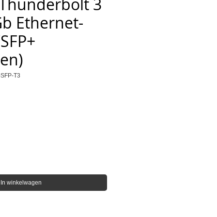
Thunderbolt 3
b Ethernet-
(SFP+
en)
-SFP-T3
s
In winkelwagen