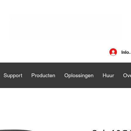
Inlo
nsten
Support
Support
Producten
Producten
Oplossingen
Oplossingen
Huur
Huu
Ove