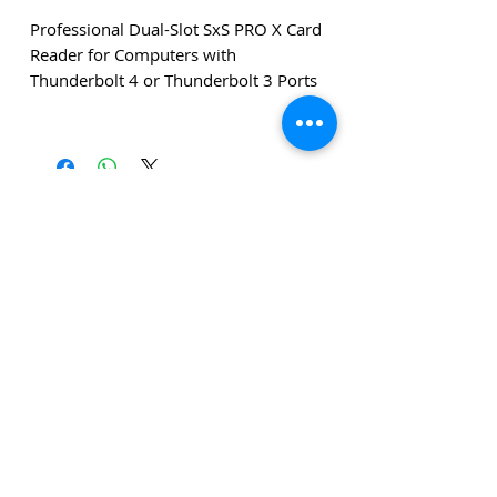
Professional Dual-Slot SxS PRO X Card
Reader for Computers with
Thunderbolt 4 or Thunderbolt 3 Ports
Sonnet
Genoemde bedragen zijn exclusief leveringskosten en
exclusief btw tenzij anders vermeld.
Klik
hier
om u in te schrijven voor onze
nieuwsbrief!
Privacy Polic
y