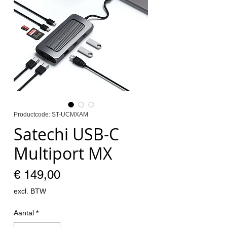
Productcode: ST-UCMXAM
Satechi USB-C
Multiport MX
Prijs
€ 149,00
excl. BTW
Aantal
*