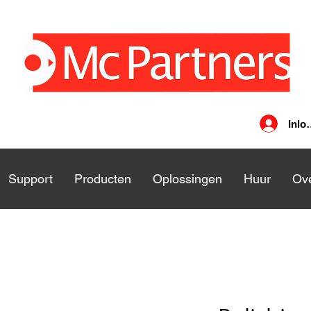
Inlo
nsten
Support
Support
Producten
Producten
Oplossingen
Oplossingen
Huur
Huu
Ove