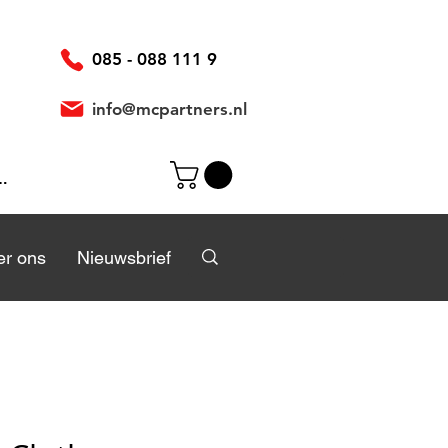
085 - 088 111 9
info@mcpartners.nl
ggen
r
r ons
Over ons
Nieuwsbrief