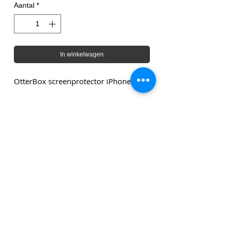
Aantal
*
In winkelwagen
OtterBox screenprotector iPhone Air
Genoemde bedragen zijn exclusief leveringskosten en
exclusief btw tenzij anders vermeld.