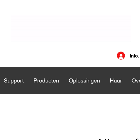
Inlo
nsten
Support
Support
Producten
Producten
Oplossingen
Oplossingen
Huur
Huu
Ove