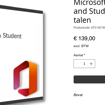
Microsof
and Stud
talen
Productcode: EP2-0679
Prij
€ 139,00
excl. BTW
Aantal
*
Bevat
Word