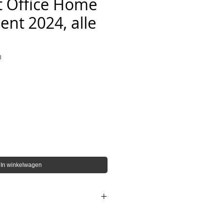
t Office Home
ent 2024, alle
8
s
In winkelwagen