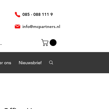
085 - 088 111 9
info@mcpartners.nl
ggen
r
r ons
Over ons
Nieuwsbrief