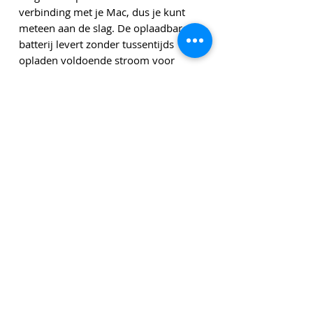
verbinding met je Mac, dus je kunt
meteen aan de slag. De oplaadbare
batterij levert zonder tussentijds
opladen voldoende stroom voor
ongeveer een maand. En je krijgt er
ook een geweven USB‑C-naar-USB-C-
kabel bij. Daarmee kun je de trackpad
aansluiten op een USB‑C-poort op je
Mac om te pairen en op te laden.