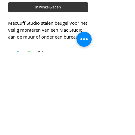
In winkelwagen
MacCuff Studio stalen beugel voor het
veilig monteren van een Mac Studio
aan de muur of onder een bureau
Genoemde bedragen zijn exclusief leveringskosten en
exclusief btw tenzij anders vermeld.
Klik
hier
om u in te schrijven voor onze
nieuwsbrief!