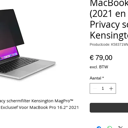
MacBook 
(2021 en
Privacy s
Kensingt
Productcode: K58371W
Prijs
€ 79,00
excl. BTW
Aantal
*
acy schermfilter Kensington MagPro™
ie, Exclusief Voor MacBook Pro 16.2" 2021