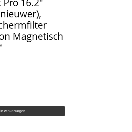
Pro 16.2"
 nieuwer),
chermfilter
on Magnetisch
W
In winkelwagen