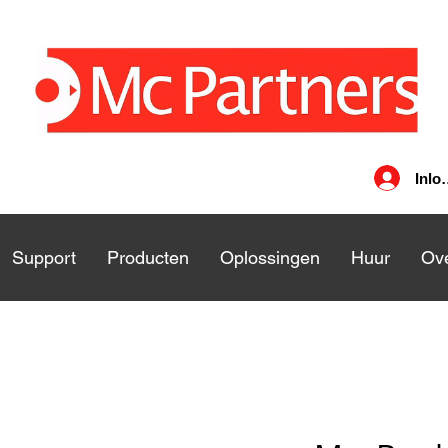
Inlo
nsten
Support
Support
Producten
Producten
Oplossingen
Oplossingen
Huur
Huu
Ove