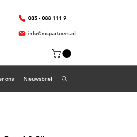
085 - 088 111 9
info@mcpartners.nl
ggen
r
r ons
Over ons
Nieuwsbrief