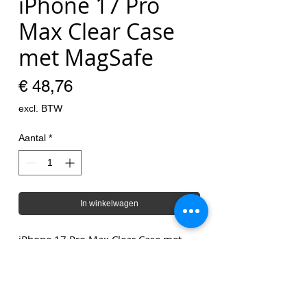
iPhone 17 Pro
Max Clear Case
met MagSafe
Prijs
€ 48,76
excl. BTW
Aantal
*
In winkelwagen
iPhone 17 Pro Max Clear Case met
MagSafe