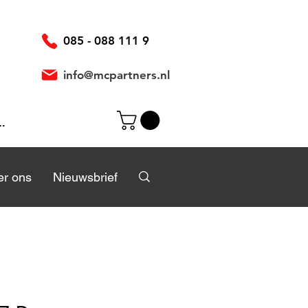
085 - 088 111 9
info@mcpartners.nl
ggen
r
r ons
Over ons
Nieuwsbrief