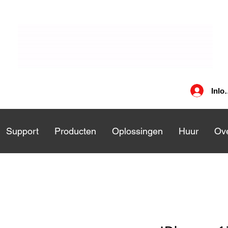
Inlo
nsten
Support
Support
Producten
Producten
Oplossingen
Oplossingen
Huur
Huu
Ove