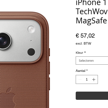
iPhone 1
TechWov
MagSafe
Prijs
€ 57,02
excl. BTW
Kleur
*
Selecteren
Aantal
*