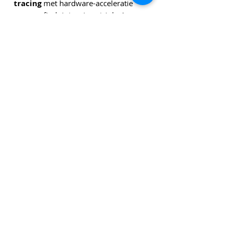
tracing
met hardware-acceleratie
voor grafisch intensieve triple‑A
games. En omdat de batterij de hele
dag meegaat, kun je overal werken,
gamen en creëren.3
Genoemde bedragen zijn exclusief leveringskosten en
exclusief btw tenzij anders vermeld.
Klik
hier
om u in te schrijven voor onze
nieuwsbrief!
Privacy Polic
y