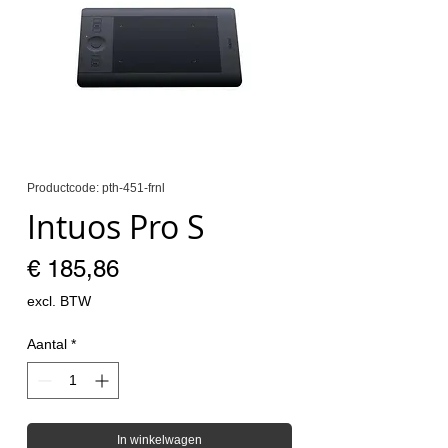
Productcode: pth-451-frnl
Intuos Pro S
Prijs
€ 185,86
excl. BTW
Aantal
*
In winkelwagen