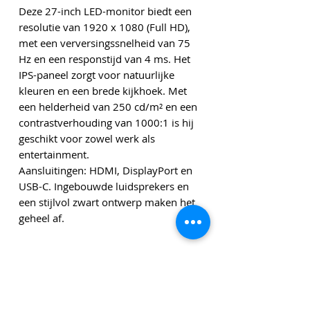
Deze 27-inch LED-monitor biedt een
resolutie van 1920 x 1080 (Full HD),
met een verversingssnelheid van 75
Hz en een responstijd van 4 ms. Het
IPS-paneel zorgt voor natuurlijke
kleuren en een brede kijkhoek. Met
een helderheid van 250 cd/m² en een
contrastverhouding van 1000:1 is hij
geschikt voor zowel werk als
entertainment.
Aansluitingen: HDMI, DisplayPort en
USB-C. Ingebouwde luidsprekers en
een stijlvol zwart ontwerp maken het
geheel af.
Specificaties
LED-monitor 27”
1920 x 1080 Full HD (1080p)