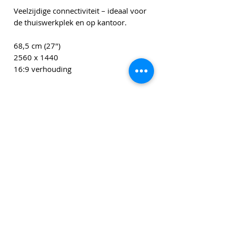
Veelzijdige connectiviteit – ideaal voor
de thuiswerkplek en op kantoor.
68,5 cm (27")
2560 x 1440
16:9 verhouding
Genoemde bedragen zijn exclusief leveringskosten en
exclusief btw tenzij anders vermeld.
Klik
hier
om u in te schrijven voor onze