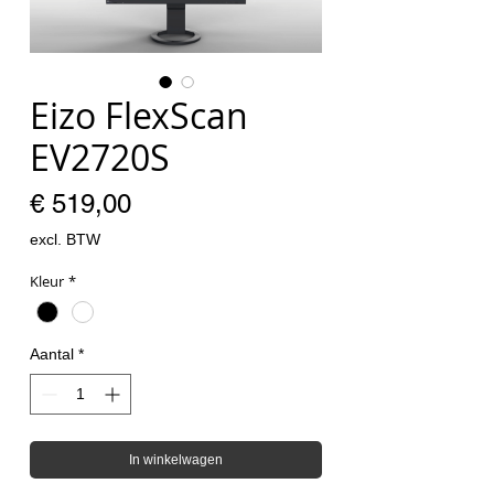
Eizo FlexScan
EV2720S
Prijs
€ 519,00
excl. BTW
Kleur
*
Aantal
*
In winkelwagen