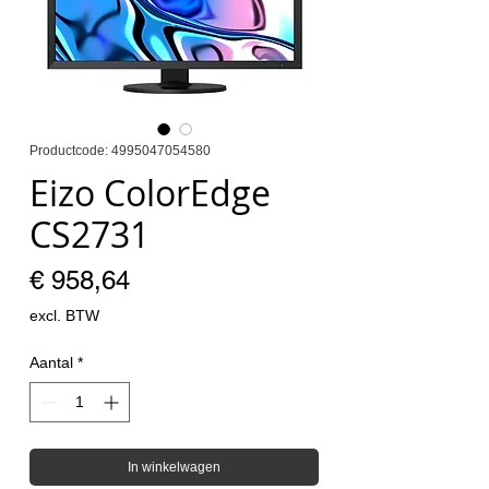
Productcode: 4995047054580
Eizo ColorEdge
CS2731
Prijs
€ 958,64
excl. BTW
Aantal
*
In winkelwagen