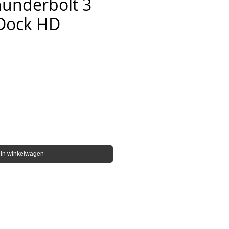
hunderbolt 3
 Dock HD
s
In winkelwagen