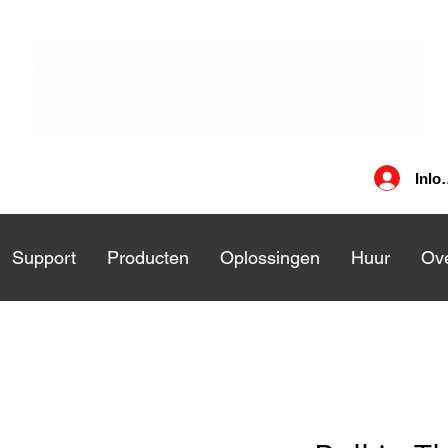
Inlo
nsten
Support
Support
Producten
Producten
Oplossingen
Oplossingen
Huur
Huu
Ove