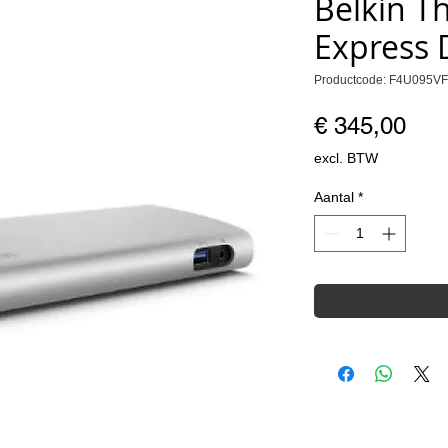
Belkin T
Express
Productcode: F4U095VF
Prij
€ 345,00
excl. BTW
Aantal
*