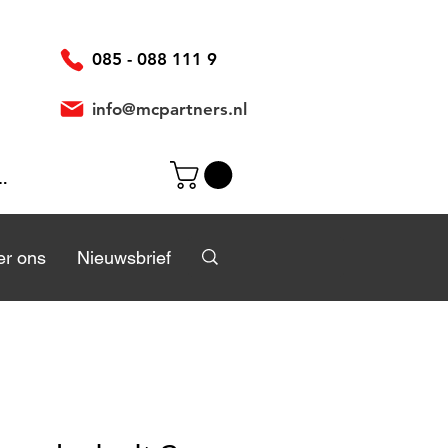
085 - 088 111 9
info@mcpartners.nl
ggen
r
r ons
Over ons
Nieuwsbrief