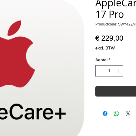
AppleCar
17 Pro
Productcode: SWY42ZM
Prij
€ 229,00
excl. BTW
Aantal
*