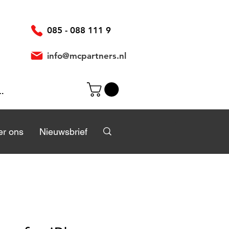
085 - 088 111 9
info@mcpartners.nl
ggen
r
r ons
Over ons
Nieuwsbrief