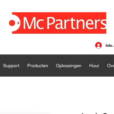
Inlo
nsten
Support
Support
Producten
Producten
Oplossingen
Oplossingen
Huur
Huu
Ove