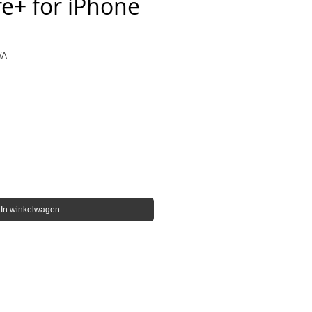
e+ for iPhone
/A
s
In winkelwagen