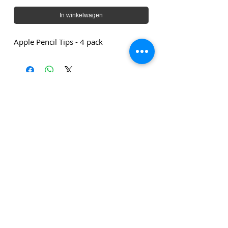
In winkelwagen
Apple Pencil Tips - 4 pack
Genoemde bedragen zijn exclusief leveringskosten en
exclusief btw tenzij anders vermeld.
Klik
hier
om u in te schrijven voor onze
nieuwsbrief!
Privacy Polic
y
Algemene Voorwaarden