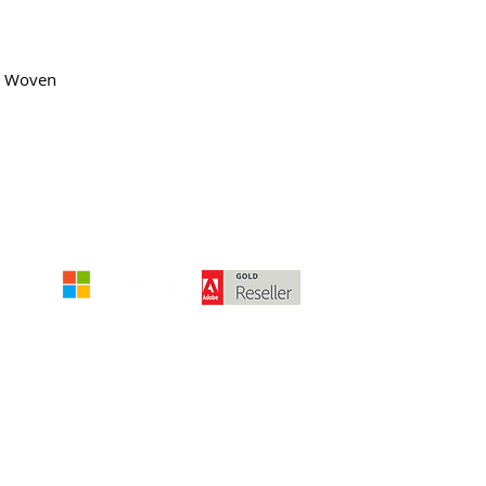
) Woven
Klik
hi
Genoemde bedragen zijn exclusief leveringsko
© 2025 by McPa