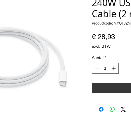
240W US
Cable (2
Productcode: MYQT3ZM
Prijs
€ 28,93
excl. BTW
Aantal
*