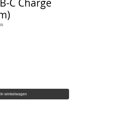
B-C Charge
 m)
/A
In winkelwagen