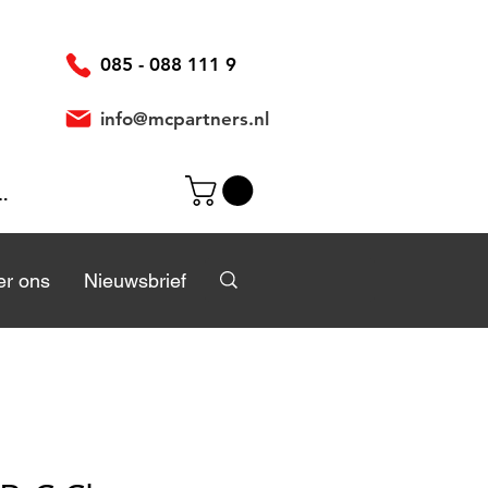
085 - 088 111 9
info@mcpartners.nl
ggen
r
r ons
Over ons
Nieuwsbrief