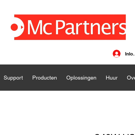
Inlo
nsten
Support
Support
Producten
Producten
Oplossingen
Oplossingen
Huur
Huu
Ove