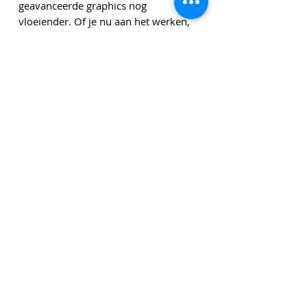
geavanceerde graphics nog
vloeiender. Of je nu aan het werken,
streamen, creëren of gamen bent.
Allemaal met ongekende efficiëntie,
waardoor de batterij de hele dag
meegaat.
Genoemde bedragen zijn exclusief leveringskosten en
exclusief btw tenzij anders vermeld.
Klik
hier
om u in te schrijven voor onze
nieuwsbrief!