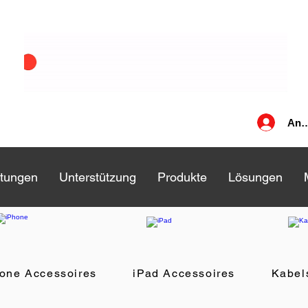
Anm
stungen
stungen
Unterstützung
Unterstützung
Produkte
Produkte
Lösungen
Lösungen
one Accessoires
iPad Accessoires
Kabel