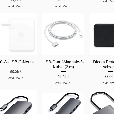
exkl. M
exkl. MwSt.
exkl. MwSt.
0-W-USB-C-Netzteil
USB-C-auf-Magsafe-3-
Dicota Perf
Kabel (2 m)
schwa
Preis
98,35 €
Preis
Preis
45,45 €
39,00
exkl. MwSt.
exkl. MwSt.
exkl. M