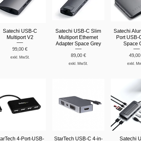
Satechi USB-C
Satechi USB-C Slim
Satechi Alu
Multiport V2
Multiport Ethernet
Port USB-
Adapter Space Grey
Space 
Preis
99,00 €
Preis
Preis
89,00 €
49,00
exkl. MwSt.
exkl. MwSt.
exkl. M
tarTech 4-Port-USB-
StarTech USB-C 4-in-
Satechi 