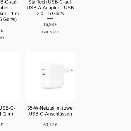
B-C-auf-
StarTech USB-C-auf-
bel –
USB-A-Adapter – USB
ker – 1 m
3.0 – 5 Gbit/s
5 Gbit/s)
Preis
16,93 €
 €
exkl. MwSt.
wSt.
USB-C-
35-W-Netzteil mit zwei
 (1 m)
USB-C-Anschlüssen
Preis
 €
53,72 €