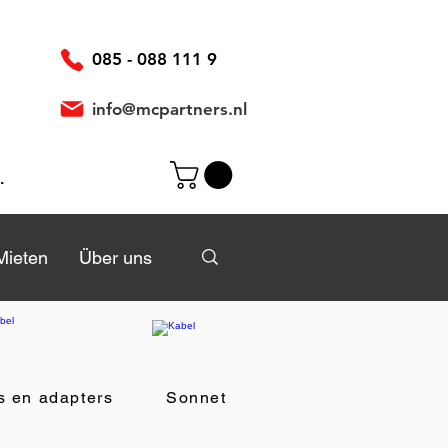
085 - 088 111 9
info@mcpartners.nl
elden
Mieten
Mieten
Über uns
Über uns
s en adapters
Sonnet