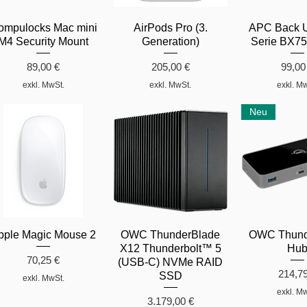
ompulocks Mac mini
AirPods Pro (3.
APC Back 
M4 Security Mount
Generation)
Serie BX7
Preis
Preis
Preis
89,00 €
205,00 €
99,00
exkl. MwSt.
exkl. MwSt.
exkl. M
Neu
pple Magic Mouse 2
OWC ThunderBlade
OWC Thunde
X12 Thunderbolt™ 5
Hu
Preis
70,25 €
(USB-C) NVMe RAID
Preis
214,7
SSD
exkl. MwSt.
exkl. M
Preis
3.179,00 €