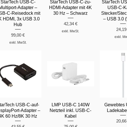
StarTech USB-C-
StarTech USB-C-zu-
StarTech US
Multiport-Adapter –
HDMI-Adapter mit 4K
USB-C-Ka
SB-C-Reisedock mit
30 Hz – Schwarz
Stecker/Stec
K HDMI, 3x USB 3.0
– USB 3.0 (
Preis
42,34 €
Hub
Preis
24,19
exkl. MwSt.
Preis
99,00 €
exkl. M
exkl. MwSt.
tarTech USB-C-auf-
LMP USB-C 140W
Gewebtes 
splayPort-Adapter –
Netzteil inkl. USB-C-
Ladekabel
4K 60 Hz/8K 30 Hz
Kabel
Preis
20,66
Preis
Preis
43,55 €
75,00 €