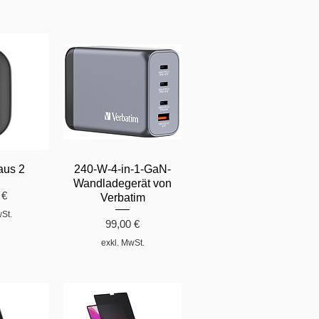
aus 2
240-W-4-in-1-GaN-
Wandladegerät von
 €
Verbatim
wSt.
Preis
99,00 €
exkl. MwSt.