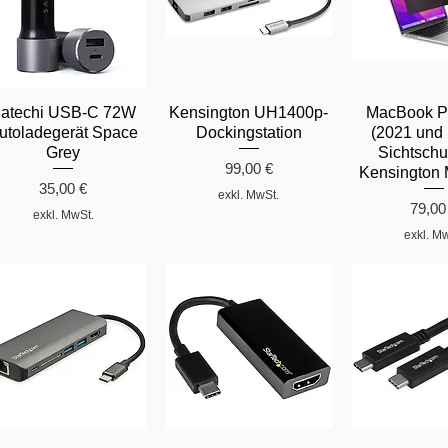
atechi USB-C 72W
Kensington UH1400p-
MacBook Pr
utoladegerät Space
Dockingstation
(2021 und 
Grey
Sichtschut
Preis
99,00 €
Kensington 
Preis
35,00 €
exkl. MwSt.
Preis
79,00
exkl. MwSt.
exkl. M