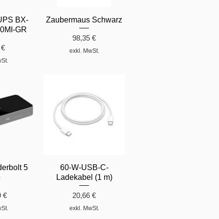
UPS BX-
Zaubermaus Schwarz
50MI-GR
Preis
98,35 €
 €
exkl. MwSt.
wSt.
rbolt 5
60-W-USB-C-
b
Ladekabel (1 m)
Preis
9 €
20,66 €
wSt.
exkl. MwSt.