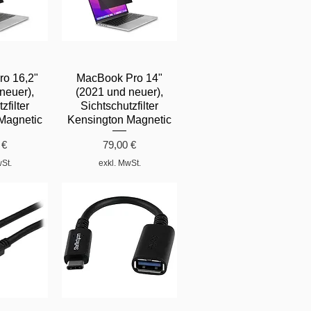
o 16,2"
MacBook Pro 14"
neuer),
(2021 und neuer),
zfilter
Sichtschutzfilter
Magnetic
Kensington Magnetic
Preis
 €
79,00 €
wSt.
exkl. MwSt.