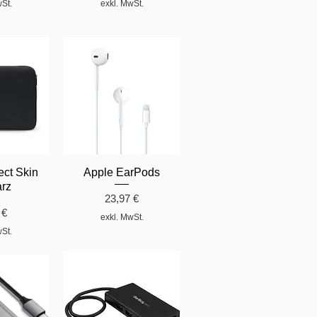
wSt.
exkl. MwSt.
ect Skin
Apple EarPods
rz
Preis
23,97 €
 €
exkl. MwSt.
wSt.