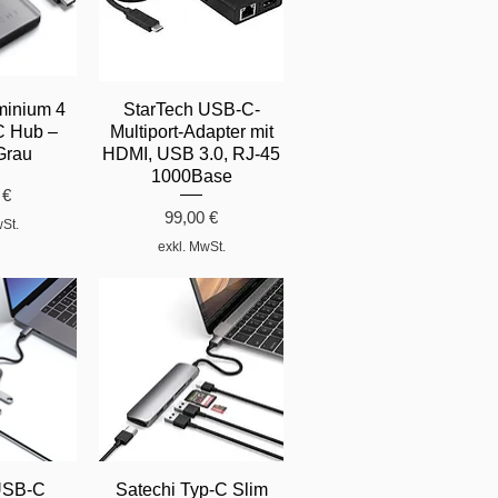
minium 4
StarTech USB-C-
C Hub –
Multiport-Adapter mit
Grau
HDMI, USB 3.0, RJ-45
1000Base
 €
Preis
99,00 €
wSt.
exkl. MwSt.
USB-C
Satechi Typ-C Slim