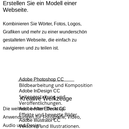
Erstellen Sie ein Modell einer
Webseite.
Kombinieren Sie Wörter, Fotos, Logos,
Grafiken und mehr zu einer wunderschön
gestalteten Webseite, die einfach zu
navigieren und zu teilen ist.
Adobe Photoshop CC
Bildbearbeitung und Komposition.
Adobe InDesign CC
Seitengestaltung und
Kreative Werkzeuge
Veröffentlichungen.
Die weltweit besten Desktop-
Adobe After Effects CC
Effekte und bewegte Bilder.
Anwendungen für Fotografie, Video,
Adobe Illustrator CC
Audio und Design.
Vektoren und Illustrationen.