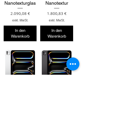
Nanotexturglas
Nanotextur
Preis
Preis
2.090,08 €
1.800,83 €
exkl. MwSt.
exkl. MwSt.
In den
In den
Warenkorb
Warenkorb
13-Zoll iPad
11-Zoll-iPad
Pro
Pro-
Standardglas
Standardglas