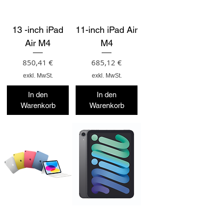
13 -inch iPad
11-inch iPad Air
Air M4
M4
Preis
Preis
850,41 €
685,12 €
exkl. MwSt.
exkl. MwSt.
In den
In den
Warenkorb
Warenkorb