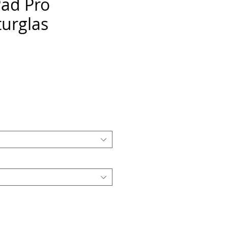
Pad Pro
urglas
eis