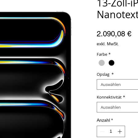
13-Zoll-i
Nanotext
Pr
2.090,08 €
exkl. MwSt.
Farbe
*
Opslag
*
Auswählen
Konnektivität
*
Auswählen
Anzahl
*