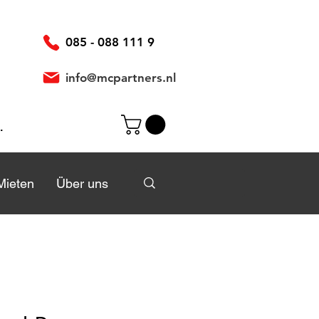
085 - 088 111 9
info@mcpartners.nl
elden
Mieten
Mieten
Über uns
Über uns