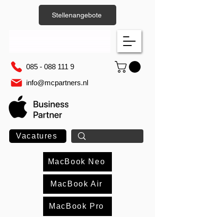
Stellenangebote
085 - 088 111 9
info@mcpartners.nl
Vacatures
MacBook Neo
MacBook Air
MacBook Pro