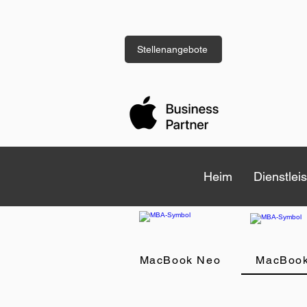
Stellenangebote
Heim
Heim
Dienstlei
Dienstlei
MacBook Neo
MacBook