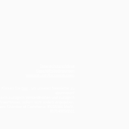
Datenschutzrichtlinie
Geschäftsbedingungen
Versand und Rücksendungen
Klicken Sie
hier
, um unseren Newsletter zu
abonnieren!
sich zuzüglich Versandkosten und zuzüglich
rwertsteuer, sofern nicht anders angegeben.
ners Chamber of Commerce 30218346 MwSt.
817140050B01