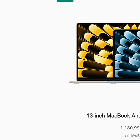
13-inch MacBook Air
Preis
1.180,99
exkl. MwSt