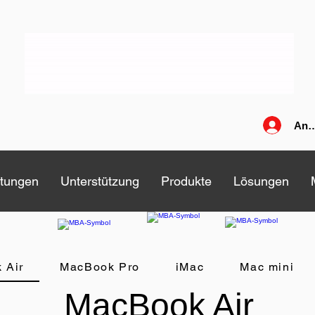
Anm
stungen
stungen
Unterstützung
Unterstützung
Produkte
Produkte
Lösungen
Lösungen
 Air
MacBook Pro
iMac
Mac mini
MacBook Air