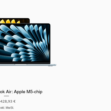
k Air: Apple M5‑chip
reis
.428,93 €
exkl. MwSt.