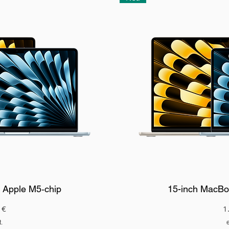
: Apple M5‑chip
15-inch MacBoo
P
 €
1
.