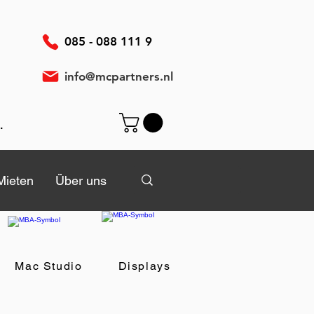
085 - 088 111 9
info@mcpartners.nl
elden
Mieten
Mieten
Über uns
Über uns
Mac Studio
Displays