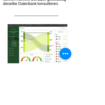
dieselbe Datenbank konsultieren.
Erstellen Sie in wenigen Minuten
Berichte und Grafiken
Integrierte Berichts- und Grafiktools
erleichtern die Erstellung informativer
und ansprechender Übersichten über
die Daten Ihres Teams.