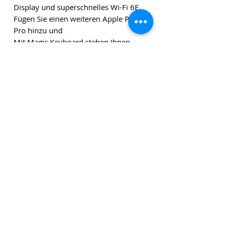
Display und superschnelles Wi-Fi 6E.
Fügen Sie einen weiteren Apple Pencil
Pro hinzu und
Mit Magic Keyboard stehen Ihnen
endlose kreative und produktive
Möglichkeiten zur Verfügung.
Die angegebenen Beträge verstehen sich zuzüglich
Versandkosten und zuzüglich Mehrwertsteuer, sofern
nicht anders angegeben.
Klicken Sie
hier
, um unseren