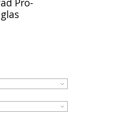
Pad Pro-
glas
eis