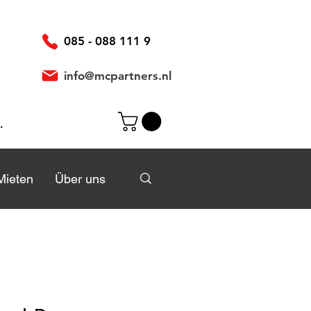
085 - 088 111 9
info@mcpartners.nl
elden
Mieten
Mieten
Über uns
Über uns