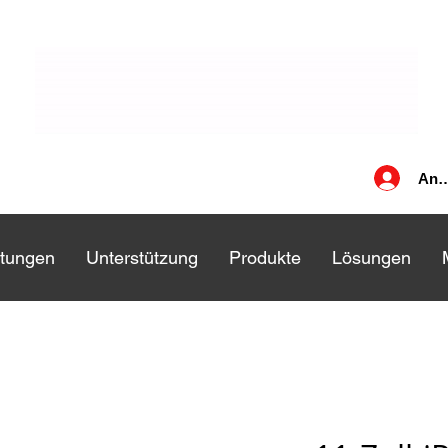
Anm
stungen
stungen
Unterstützung
Unterstützung
Produkte
Produkte
Lösungen
Lösungen