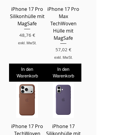
iPhone 17 Pro
iPhone 17 Pro
Silikonhülle mit
Max
MagSafe
TechWoven
Hülle mit
Preis
48,76 €
MagSafe
exkl. MwSt.
Preis
57,02 €
exkl. MwSt.
In den
In den
Warenkorb
Warenkorb
iPhone 17 Pro
iPhone 17
TechWoven
Silikonhülle mit