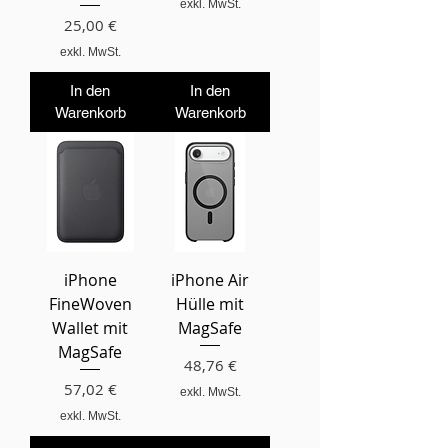
exkl. MwSt.
Preis
25,00 €
exkl. MwSt.
In den
In den
Warenkorb
Warenkorb
iPhone
iPhone Air
FineWoven
Hülle mit
Wallet mit
MagSafe
MagSafe
Preis
48,76 €
Preis
57,02 €
exkl. MwSt.
exkl. MwSt.