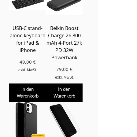
USB-C stand-
Belkin Boost
alone keyboard
Charge 26.800
for iPad &
mAh 4-Port 27k
iPhone
PD 32W
Powerbank
Preis
49,00 €
Preis
79,00 €
exkl. MwSt.
exkl. MwSt.
In den
In den
Warenkorb
Warenkorb