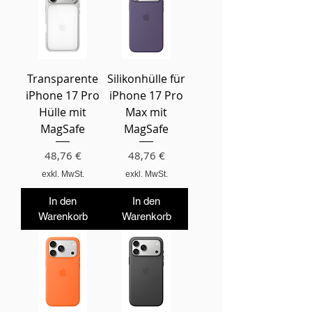
Transparente
Silikonhülle für
iPhone 17 Pro
iPhone 17 Pro
Hülle mit
Max mit
MagSafe
MagSafe
Preis
Preis
48,76 €
48,76 €
exkl. MwSt.
exkl. MwSt.
In den
In den
Warenkorb
Warenkorb