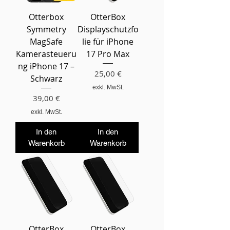
Otterbox
OtterBox
Symmetry
Displayschutzfo
MagSafe
lie für iPhone
Kamerasteueru
17 Pro Max
ng iPhone 17 –
Preis
25,00 €
Schwarz
exkl. MwSt.
Preis
39,00 €
exkl. MwSt.
In den
In den
Warenkorb
Warenkorb
OtterBox
OtterBox