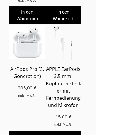
exkl. MwSt.
In den
In den
Warenkorb
Warenkorb
AirPods Pro (3.
APPLE EarPods
Generation)
3,5-mm-
Kopfhörersteck
Preis
205,00 €
er mit
exkl. MwSt.
Fernbedienung
und Mikrofon
Preis
15,00 €
exkl. MwSt.