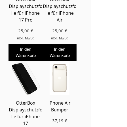
Displayschutzfo
Displayschutzfo
lie für iPhone
lie für iPhone
17 Pro
Air
Preis
Preis
25,00 €
25,00 €
exkl. MwSt.
exkl. MwSt.
In den
In den
Warenkorb
Warenkorb
OtterBox
iPhone Air
Displayschutzfo
Bumper
lie für iPhone
Preis
37,19 €
17