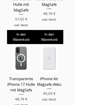
Hülle mit
MagSafe
MagSafe
Preis
48,76 €
Preis
57,02 €
exkl. MwSt.
exkl. MwSt.
In den
In den
Warenkorb
Warenkorb
Transparente
iPhone Air
iPhone 17 Hülle
Magsafe-Akku
mit MagSafe
Preis
95,04 €
Preis
48,76 €
exkl. MwSt.