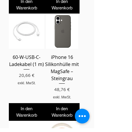
In den
In den
Warenkorb
Warenkorb
60-W-USB-C-
iPhone 16
Ladekabel (1 m)
Silikonhülle mit
MagSafe –
Preis
20,66 €
Steingrau
exkl. MwSt.
Preis
48,76 €
exkl. MwSt.
In den
In den
Warenkorb
Warenkorb