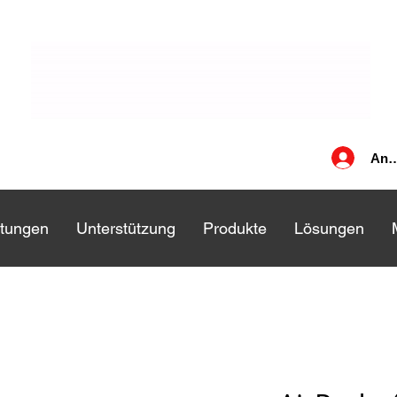
Anm
stungen
stungen
Unterstützung
Unterstützung
Produkte
Produkte
Lösungen
Lösungen