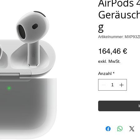
AirPods 4
Geräusc
g
Artikelnummer: MXP93Z
Pre
164,46 €
exkl. MwSt.
Anzahl
*