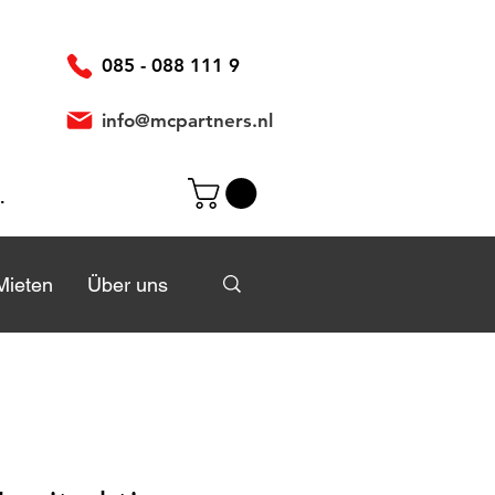
085 - 088 111 9
info@mcpartners.nl
elden
Mieten
Mieten
Über uns
Über uns