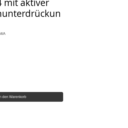
 mit aktiver
hunterdrückun
M/A
is
In den Warenkorb