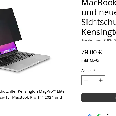
MacBook 
und neue
Sichtschu
Kensingt
Artikelnummer: K5837
Preis
79,00 €
exkl. MwSt.
Anzahl
*
hutzfilter Kensington MagPro™ Elite
lusiv für MacBook Pro 14" 2021 und