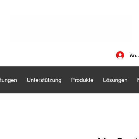
Anm
stungen
stungen
Unterstützung
Unterstützung
Produkte
Produkte
Lösungen
Lösungen