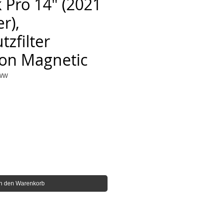
Pro 14" (2021
r),
tzfilter
on Magnetic
0WW
In den Warenkorb