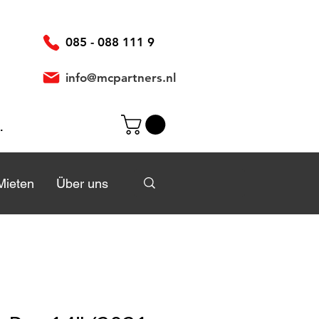
085 - 088 111 9
info@mcpartners.nl
elden
Mieten
Mieten
Über uns
Über uns