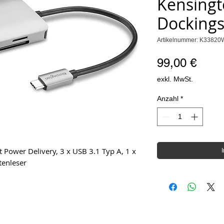
Kensing
Dockings
Artikelnummer: K3382
Preis
99,00 €
exkl. MwSt.
Anzahl
*
 Power Delivery, 3 x USB 3.1 Typ A, 1 x
tenleser