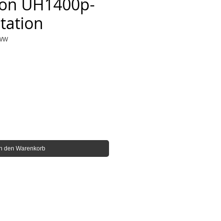
ton UH1400p-
tation
0WW
In den Warenkorb