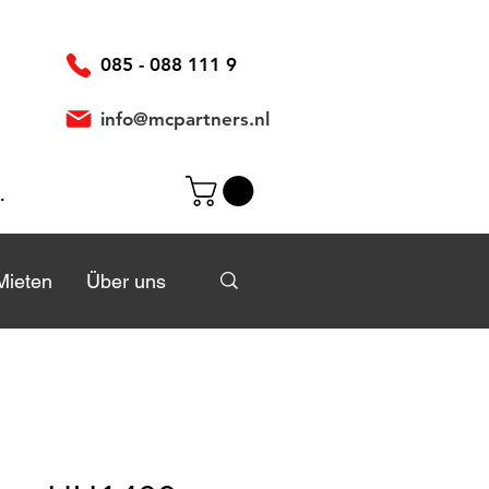
085 - 088 111 9
info@mcpartners.nl
elden
Mieten
Mieten
Über uns
Über uns