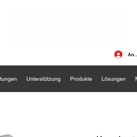
Anm
stungen
stungen
Unterstützung
Unterstützung
Produkte
Produkte
Lösungen
Lösungen