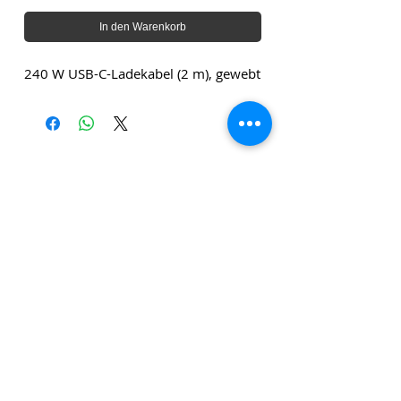
In den Warenkorb
240 W USB-C-Ladekabel (2 m), gewebt
Die angegebenen Beträge verstehen sich zuzüglich
Versandkosten und zuzüglich Mehrwertsteuer, sofern
nicht anders angegeben.
Klicken Sie
hier
, um unseren
Newsletter zu abonnieren!
Datenschutzrichtlini